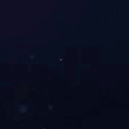
导航
网站地图
沟
知道必一运动官网
XML
运
体育热点
色运
体育明星
、
集团服务