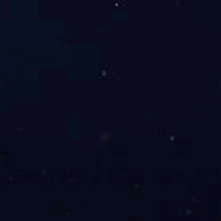
通必一运动
Phone
15868785018
Email
nolmjqarw@gmail.com