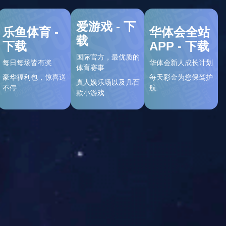
沟通必一运动