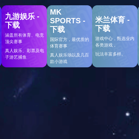
称。他能够在进攻中灵活运用短步、大步和后撤步等多种
奏，从而创造出进攻空间。