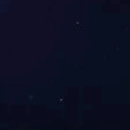
Save my name, email, and website in this browser
for the next time I comment.
导航
知道必一运动官网