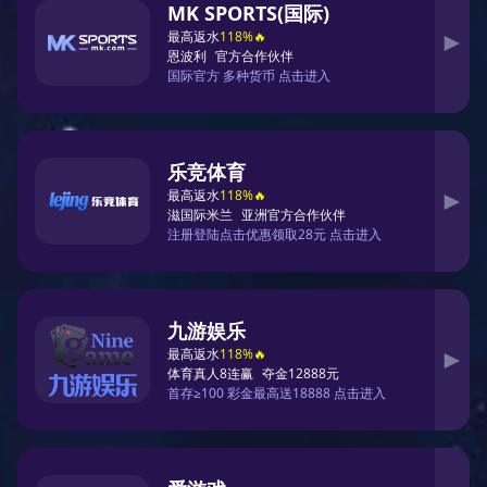
1、管理权过渡
NBA老板去世后，管理层的权力过渡成为首要问题。这不仅
影响联盟的日常运营，还关乎长远决策的稳定性和连续性。
管理权的合法性和传承问题成为焦点，如何平稳过渡和确保
管理层的稳定性是关键挑战。
管理层内部的权力博弈和决策机制的调整，都需要谨慎处
理。同时，球迷、媒体和投资者的期待和压力也是影响因
素，对外部传播和公关战略的重要性愈加突出。
稳定的管理权过渡不仅是一场内部管理的挑战，更是NBA未
来发展的基础和保障。
2、经济稳定