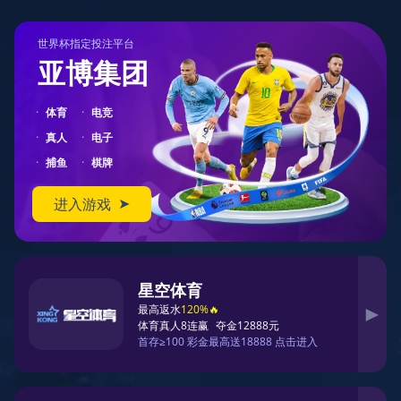
体育明星
Home
NBA波动：老板去世，联盟未来何去何从
NBA波动：老板去世，联盟未来何去何从